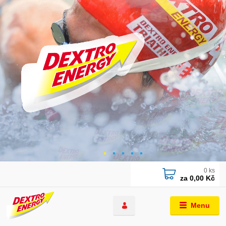
0
ks
za
0,00 Kč
Menu