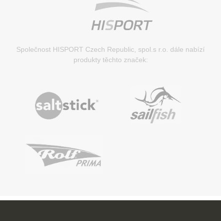
Společnost HISPORT Czech Republic, spol.s r.o. dále nabízí
produkty těchto značek: