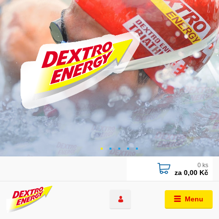
0
ks
za
0,00 Kč
Menu