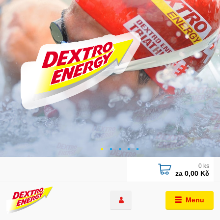
0
ks
za
0,00 Kč
Menu