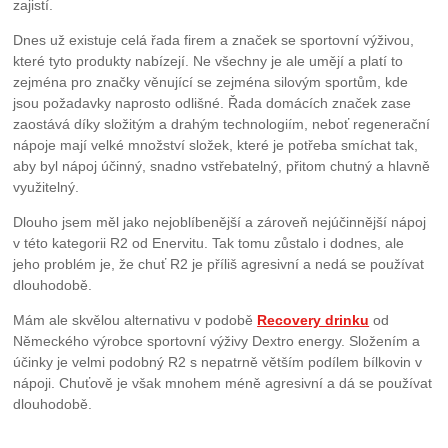
zajistí.
Dnes už existuje celá řada firem a značek se sportovní výživou,
které tyto produkty nabízejí. Ne všechny je ale umějí a platí to
zejména pro značky věnující se zejména silovým sportům, kde
jsou požadavky naprosto odlišné. Řada domácích značek zase
zaostává díky složitým a drahým technologiím, neboť regenerační
nápoje mají velké množství složek, které je potřeba smíchat tak,
aby byl nápoj účinný, snadno vstřebatelný, přitom chutný a hlavně
využitelný.
Dlouho jsem měl jako nejoblíbenější a zároveň nejúčinnější nápoj
v této kategorii R2 od Enervitu. Tak tomu zůstalo i dodnes, ale
jeho problém je, že chuť R2 je příliš agresivní a nedá se používat
dlouhodobě.
Mám ale skvělou alternativu v podobě
Recovery drinku
od
Německého výrobce sportovní výživy Dextro energy. Složením a
účinky je velmi podobný R2 s nepatrně větším podílem bílkovin v
nápoji. Chuťově je však mnohem méně agresivní a dá se používat
dlouhodobě.