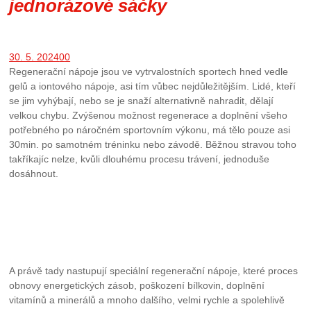
jednorázové sáčky
30. 5. 2024
0
0
Regenerační nápoje jsou ve vytrvalostních sportech hned vedle
gelů a iontového nápoje, asi tím vůbec nejdůležitějším. Lidé, kteří
se jim vyhýbají, nebo se je snaží alternativně nahradit, dělají
velkou chybu. Zvýšenou možnost regenerace a doplnění všeho
potřebného po náročném sportovním výkonu, má tělo pouze asi
30min. po samotném tréninku nebo závodě. Běžnou stravou toho
takříkajíc nelze, kvůli dlouhému procesu trávení, jednoduše
dosáhnout.
A právě tady nastupují speciální regenerační nápoje, které proces
obnovy energetických zásob, poškození bílkovin, doplnění
vitamínů a minerálů a mnoho dalšího, velmi rychle a spolehlivě