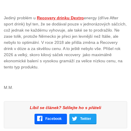
Jediný problém u
Recovery drinku Dextro
energy (dříve After
sport drink) byl ten, že se dodával pouze v jednorázových sáčcích,
což jednak ne každému vyhovuje, ale také se to prodražilo. Ne
zase tolik, protože Německo je přeci jen levnější než Itálie, ale
nebylo to optimální. V roce 2018 ale přišla změna a Recovery
drink v dóze a za skvělou cenu. A to ještě nebylo vše. Přišel rok
2026 a velký, skoro kilový sáček recovery jako maximálně
ekonomické balení s vysokou gramáží za velice nízkou cenu, na
tento typ produktu.
M.M.
Líbil se článek? Sdílejte ho s přáteli
Facebook
Twitter