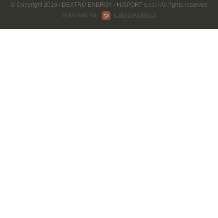
© Copyright 2019 / DEXTRO ENERGY / HISPORT s.r.o. / All rights reserved
Vytvořeno na
Eshop-rychle.cz