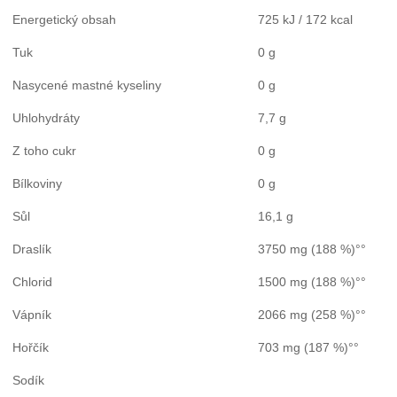
Energetický obsah
725 kJ / 172 kcal
Tuk
0 g
Nasycené mastné kyseliny
0 g
Uhlohydráty
7,7 g
Z toho cukr
0 g
Bílkoviny
0 g
Sůl
16,1 g
Draslík
3750 mg (188 %)°°
Chlorid
1500 mg (188 %)°°
Vápník
2066 mg (258 %)°°
Hořčík
703 mg (187 %)°°
Sodík