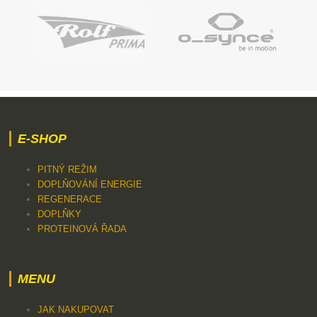
E-SHOP
PITNÝ REŽIM
DOPLŇOVÁNÍ ENERGIE
REGENERACE
DOPLŇKY
PROTEINOVÁ ŘADA
MENU
JAK NAKUPOVAT