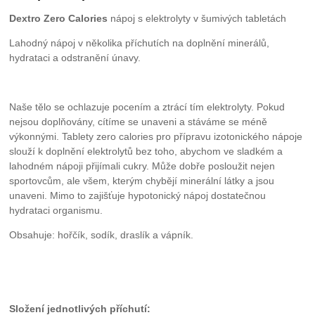
Dextro Zero Calories
nápoj s elektrolyty v šumivých tabletách
Lahodný nápoj v několika příchutích na doplnění minerálů,
hydrataci a odstranění únavy.
Naše tělo se ochlazuje pocením a ztrácí tím elektrolyty. Pokud
nejsou doplňovány, cítíme se unaveni a stáváme se méně
výkonnými. Tablety zero calories pro přípravu izotonického nápoje
slouží k doplnění elektrolytů bez toho, abychom ve sladkém a
lahodném nápoji přijímali cukry. Může dobře posloužit nejen
sportovcům, ale všem, kterým chybějí minerální látky a jsou
unaveni. Mimo to zajišťuje hypotonický nápoj dostatečnou
hydrataci organismu.
Obsahuje: hořčík, sodík, draslík a vápník.
Složení jednotlivých příchutí: