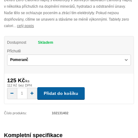
Dextro Zero Calories nápoj s elektrolyty v šumivých tabletách Lahodný nápoj
v několika příchutích na doplnění minerálů, hydrataci a odstranění únavy.
Naše tělo se ochlazuje pocením a ztrácí tím elektrolyty. Pokud nejsou
doplňovány, cítíme se unaveni a stáváme se méně výkonnými. Tablety zero
calori...
celý popis
Dostupnost
Skladem
Příchutě
125 Kč
/
ks
112 Kč
bez DPH
Přidat do košíku
Číslo produktu:
102131402
Kompletní specifikace