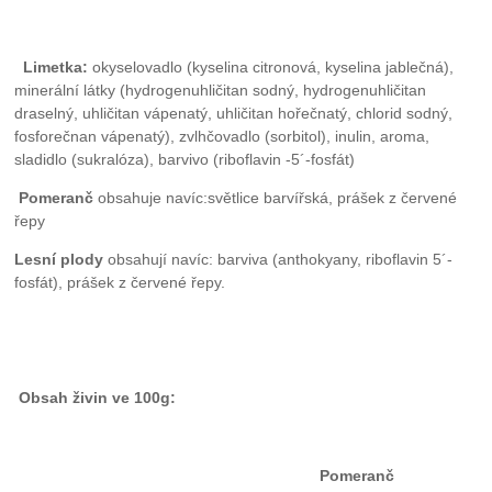
Limetka:
okyselovadlo (kyselina citronová, kyselina jablečná),
minerální látky (hydrogenuhličitan sodný, hydrogenuhličitan
draselný, uhličitan vápenatý, uhličitan hořečnatý, chlorid sodný,
fosforečnan vápenatý), zvlhčovadlo (sorbitol), inulin, aroma,
sladidlo (sukralóza), barvivo (riboflavin -5´-fosfát)
Pomeranč
obsahuje navíc:světlice barvířská, prášek z červené
řepy
Lesní plody
obsahují navíc: barviva (anthokyany, riboflavin 5´-
fosfát), prášek z červené řepy.
Obsah živin ve 100g:
Pomeranč