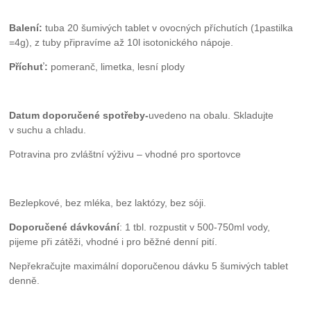
Balení:
tuba 20 šumivých tablet v ovocných příchutích (1pastilka
=4g), z tuby připravíme až 10l isotonického nápoje.
Příchuť:
pomeranč, limetka, lesní plody
Datum doporučené spotřeby-
uvedeno na obalu. Skladujte
v suchu a chladu.
Potravina pro zvláštní výživu – vhodné pro sportovce
Bezlepkové, bez mléka, bez laktózy, bez sóji.
Doporučené dávkování
: 1 tbl. rozpustit v 500-750ml vody,
pijeme při zátěži, vhodné i pro běžné denní pití.
Nepřekračujte maximální doporučenou dávku 5 šumivých tablet
denně.