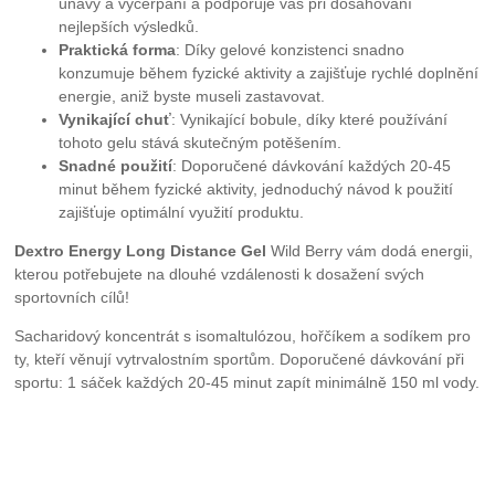
únavy a vyčerpání a podporuje vás při dosahování
nejlepších výsledků.
Praktická forma
: Díky gelové konzistenci snadno
konzumuje během fyzické aktivity a zajišťuje rychlé doplnění
energie, aniž byste museli zastavovat.
Vynikající chuť
: Vynikající bobule, díky které používání
tohoto gelu stává skutečným potěšením.
Snadné použití
: Doporučené dávkování každých 20-45
minut během fyzické aktivity, jednoduchý návod k použití
zajišťuje optimální využití produktu.
Dextro Energy Long Distance Gel
Wild Berry vám dodá energii,
kterou potřebujete na dlouhé vzdálenosti k dosažení svých
sportovních cílů!
Sacharidový koncentrát s isomaltulózou, hořčíkem a sodíkem pro
ty, kteří věnují vytrvalostním sportům. Doporučené dávkování při
sportu: 1 sáček každých 20-45 minut zapít minimálně 150 ml vody.