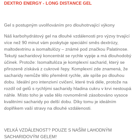
DEXTRO ENERGY - LONG DISTANCE GEL
Gel s postupným uvolňováním pro dlouhotrvající výkony
Náš karbohydrátový gel na dlouhé vzdálenosti pro výzvy trvající
více než 90 minut vám poskytuje speciální směs dextrózy,
maltodextrinu a isomaltulózy – známé pod značkou Palatinose.
Tekutý sacharidový koncentrát se rychle vypije a má dlouhodobý
účinek. Protože: Isomaltulóza je komplexní sacharid, který se
přirozeně získává z cukrové řepy. Komplexní zde znamená, že
sacharidy nemůže tělo přeměnit rychle, ale spíše po dlouhou
dobu. Ideální pro intenzivní cvičení, které trvá déle, protože na
rozdíl od gelů s rychlými sacharidy hladina cukru v krvi nestoupá
náhle. Místo toho je vaše tělo rovnoměrně zásobováno vysoce
kvalitními sacharidy po delší dobu. Díky tomu je ideálním
doplňkem vaší stravy na dlouhé vzdálenosti.
VELKÁ VZDÁLENOST? POUZE S NAŠÍM LAHODNÝM
SACHARIDOVÝM GELEM!