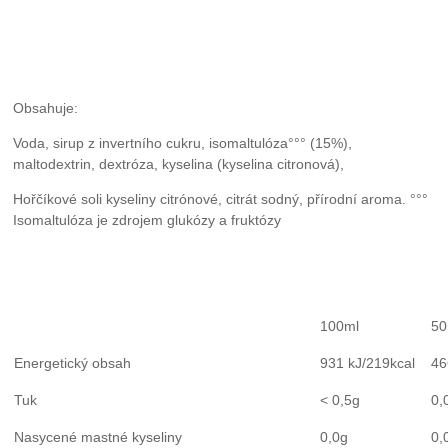
Obsahuje:
Voda, sirup z invertního cukru, isomaltulóza°°° (15%),
maltodextrin, dextróza, kyselina (kyselina citronová),
Hořčíkové soli kyseliny citrónové, citrát sodný, přírodní aroma. °°°
Isomaltulóza je zdrojem glukózy a fruktózy
100ml
50
Energetický obsah
931 kJ/219kcal
46
Tuk
< 0,5g
0,
Nasycené mastné kyseliny
0,0g
0,