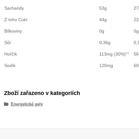
Sacharidy
53g
27
Z toho Cukr
44g
22
Bílkoviny
0g
0g
Sůl
0,36g
0,
Hořčík
113mg (30%)°°
56
Sodík
120mg
6
Zboží zařazeno v kategoriích
Energetické gely