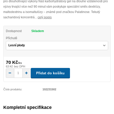
pro dlouhotrvající výkony Náš karbohydrátový gel na dlouhé vzdálenosti pro
výzvy trvající více než 90 minut vám poskytuje speciální směs dextrózy,
maltodextrinu a isomaltulózy – známé pod značkou Palatinose. Tekutý
sacharidový koncentrá...
celý popis
Dostupnost
Skladem
Příchutě
70 Kč
/
ks
63 Kč
bez DPH
Přidat do košíku
Číslo produktu:
102231502
Kompletní specifikace