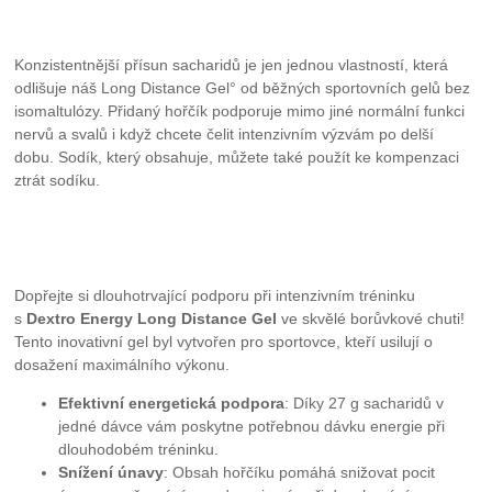
Konzistentnější přísun sacharidů je jen jednou vlastností, která
odlišuje náš Long Distance Gel° od běžných sportovních gelů bez
isomaltulózy. Přidaný hořčík podporuje mimo jiné normální funkci
nervů a svalů i když chcete čelit intenzivním výzvám po delší
dobu. Sodík, který obsahuje, můžete také použít ke kompenzaci
ztrát sodíku.
Dopřejte si dlouhotrvající podporu při intenzivním tréninku
s
Dextro Energy Long Distance Gel
ve skvělé borůvkové chuti!
Tento inovativní gel byl vytvořen pro sportovce, kteří usilují o
dosažení maximálního výkonu.
Efektivní energetická podpora
: Díky 27 g sacharidů v
jedné dávce vám poskytne potřebnou dávku energie při
dlouhodobém tréninku.
Snížení únavy
: Obsah hořčíku pomáhá snižovat pocit