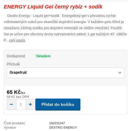
ENERGY Liquid Gel černý rybíz + sodík
Dextro Energy - Liquid gel+sodík Energetický gel s převahou rychle
vstřebatelných cukrů pro okamžité doplnění energie. V každém gelu 60ml je
obsaženo 240mg sodíku pro dopnění minerálů ve větším množství. Použití:
Gel je určen pro všechny druhy vytrvalostních aktivit. 1 gel každých 45´ zátěže
P...
celý popis
Dostupnost
Skladem
Příchutě
65 Kč
/
ks
58 Kč
bez DPH
Přidat do košíku
Číslo produktu:
102231247
Výrobce:
DEXTRO ENERGY