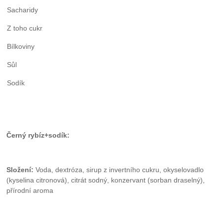
Sacharidy
Z toho cukr
Bílkoviny
Sůl
Sodík
Černý rybíz+sodík:
Složení:
Voda, dextróza, sirup z invertního cukru, okyselovadlo
(kyselina citronová), citrát sodný, konzervant (sorban draselný),
přírodní aroma