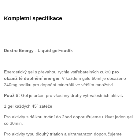
Kompletní specifikace
Dextro Energy - Liquid gel+sodík
Energetický gel s převahou rychle vstřebatelných cukrů
pro
okamžité doplnění energie
. V každém gelu 60ml je obsaženo
240mg sodíku pro dopnění minerálů ve větším množství.
Použití:
Gel je určen pro všechny druhy vytrvalostních aktivit
.
1 gel každých 45´ zátěže
Pro aktivity s délkou trvání do 2hod doporučujeme užívat jeden gel
co 30min.
Pro aktivity typu dlouhý triatlon a ultramaraton doporučujeme