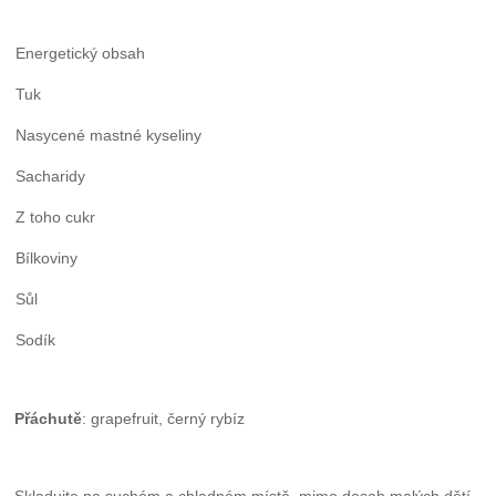
Energetický obsah
Tuk
Nasycené mastné kyseliny
Sacharidy
Z toho cukr
Bílkoviny
Sůl
Sodík
Přáchutě
: grapefruit, černý rybíz
Skladujte na suchém a chladném místě, mimo dosah malých dětí.