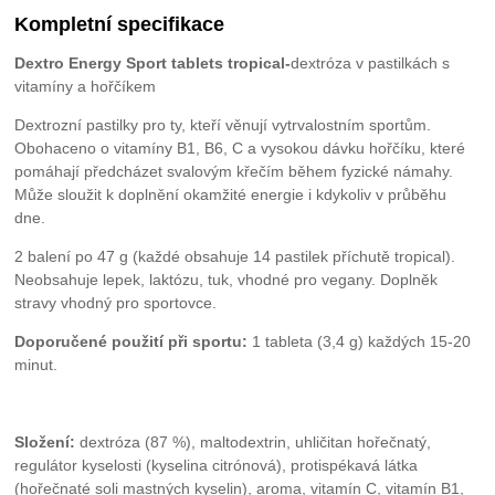
Kompletní specifikace
Dextro Energy Sport tablets tropical-
dextróza v pastilkách s
vitamíny a hořčíkem
Dextrozní pastilky pro ty, kteří věnují vytrvalostním sportům.
Obohaceno o vitamíny B1, B6, C a vysokou dávku hořčíku, které
pomáhají předcházet svalovým křečím během fyzické námahy.
Může sloužit k doplnění okamžité energie i kdykoliv v průběhu
dne.
2 balení po 47 g (každé obsahuje 14 pastilek příchutě tropical).
Neobsahuje lepek, laktózu, tuk, vhodné pro vegany. Doplněk
stravy vhodný pro sportovce.
Doporučené použití při sportu:
1 tableta (3,4 g) každých 15-20
minut.
Složení:
dextróza (87 %), maltodextrin, uhličitan hořečnatý,
regulátor kyselosti (kyselina citrónová), protispékavá látka
(hořečnaté soli mastných kyselin), aroma, vitamín C, vitamín B1,