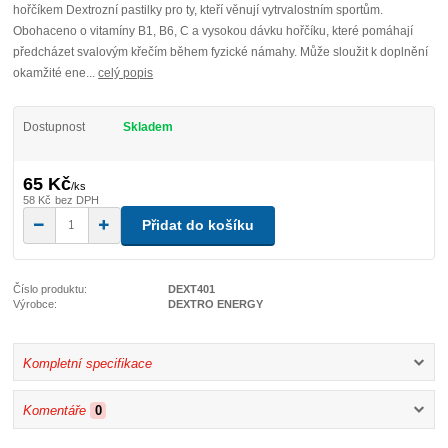
hořčíkem Dextrozní pastilky pro ty, kteří věnují vytrvalostním sportům.
Obohaceno o vitamíny B1, B6, C a vysokou dávku hořčíku, které pomáhají
předcházet svalovým křečím během fyzické námahy. Může sloužit k doplnění
okamžité ene...
celý popis
Dostupnost
Skladem
65 Kč
/
ks
58 Kč
bez DPH
Přidat do košíku
Číslo produktu:
DEXT401
Výrobce:
DEXTRO ENERGY
Kompletní specifikace
Komentáře
0