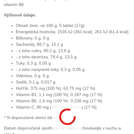
vitamín B6.
Výživové údaje:
Obsah živin, ve 100 g, 5 tablet (17g)
Energetická hodnota, 1535 kJ (361 kcal), 261 kJ (61,4 kcal)
Bílkoviny, 0 g, 0 g
Sacharidy, 88,7 g, 15,1 g
- z toho cukry, 80,1 g, 13,6 g
- z toho dextróza, 79,4 g, 13,5 g
Tuky, 0,3 g, 0,05 g
- z toho nasycené tuky, 0,3 g, 0,05 g
Vláknina, 0 g, 0 g
Sodík, 0,1 g, 0,017 g
Hořčík, 375 mg (100 %), 63,75 mg (17 %)
Vitamín B1, 1,1 mg (100 %), 0,187 mg (17 %)
Vitamín B6, 1,4 mg (100 %), 0,238 mg (17 %)
Vitamín C, 80 mg (100 %), 13,6 mg (17 %)
* % doporučené denní dávky
Datum doporučené spotřeby na obalu. Uchovávejte v suchu a