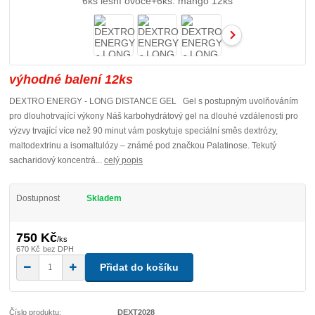
výhodné balení 12ks
DEXTRO ENERGY - LONG DISTANCE GEL Gel s postupným uvolňováním
pro dlouhotrvající výkony Náš karbohydrátový gel na dlouhé vzdálenosti pro
výzvy trvající více než 90 minut vám poskytuje speciální směs dextrózy,
maltodextrinu a isomaltulózy – známé pod značkou Palatinose. Tekutý
sacharidový koncentrá...
celý popis
Dostupnost
Skladem
750 Kč
/
ks
670 Kč
bez DPH
Přidat do košíku
Číslo produktu:
DEXT2028