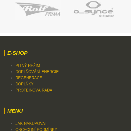
E-SHOP
PITNÝ REŽIM
DOPLŇOVÁNÍ ENERGIE
REGENERACE
DOPLŇKY
PROTEINOVÁ ŘADA
MENU
JAK NAKUPOVAT
OBCHODNÍ PODMÍNKY