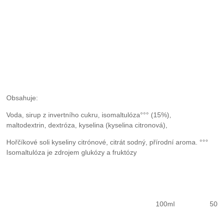
Obsahuje:
Voda, sirup z invertního cukru, isomaltulóza°°° (15%),
maltodextrin, dextróza, kyselina (kyselina citronová),
Hořčíkové soli kyseliny citrónové, citrát sodný, přírodní aroma. °°°
Isomaltulóza je zdrojem glukózy a fruktózy
100ml
50