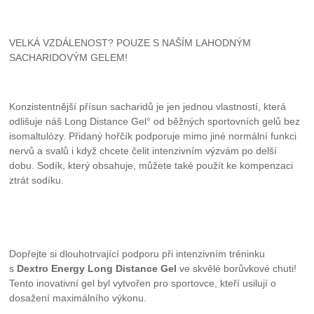
VELKÁ VZDÁLENOST? POUZE S NAŠÍM LAHODNÝM
SACHARIDOVÝM GELEM!
Konzistentnější přísun sacharidů je jen jednou vlastností, která
odlišuje náš Long Distance Gel° od běžných sportovních gelů bez
isomaltulózy. Přidaný hořčík podporuje mimo jiné normální funkci
nervů a svalů i když chcete čelit intenzivním výzvám po delší
dobu. Sodík, který obsahuje, můžete také použít ke kompenzaci
ztrát sodíku.
Dopřejte si dlouhotrvající podporu při intenzivním tréninku
s
Dextro Energy Long Distance Gel
ve skvělé borůvkové chuti!
Tento inovativní gel byl vytvořen pro sportovce, kteří usilují o
dosažení maximálního výkonu.