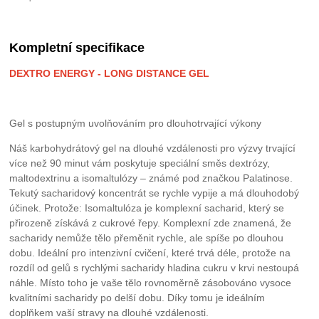
Kompletní specifikace
DEXTRO ENERGY - LONG DISTANCE GEL
Gel s postupným uvolňováním pro dlouhotrvající výkony
Náš karbohydrátový gel na dlouhé vzdálenosti pro výzvy trvající
více než 90 minut vám poskytuje speciální směs dextrózy,
maltodextrinu a isomaltulózy – známé pod značkou Palatinose.
Tekutý sacharidový koncentrát se rychle vypije a má dlouhodobý
účinek. Protože: Isomaltulóza je komplexní sacharid, který se
přirozeně získává z cukrové řepy. Komplexní zde znamená, že
sacharidy nemůže tělo přeměnit rychle, ale spíše po dlouhou
dobu. Ideální pro intenzivní cvičení, které trvá déle, protože na
rozdíl od gelů s rychlými sacharidy hladina cukru v krvi nestoupá
náhle. Místo toho je vaše tělo rovnoměrně zásobováno vysoce
kvalitními sacharidy po delší dobu. Díky tomu je ideálním
doplňkem vaší stravy na dlouhé vzdálenosti.