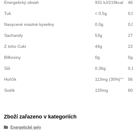
Energetický obsah
931 kJ/219kcal
46
Tuk
< 0,5g
0,
Nasycené mastné kyseliny
0,0g
0,
Sacharidy
53g
27
Z toho Cukr
44g
22
Bílkoviny
0g
0g
Sůl
0,36g
0,
Hořčík
113mg (30%)°°
56
Sodík
120mg
6
Zboží zařazeno v kategoriích
Energetické gely