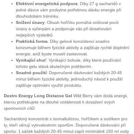
Efektivní energetická podpora
: Díky 27 g sacharidů v
jedné dávce vám poskytne potřebnou dávku energie při
dlouhodobém tréninku.
Snížení únavy
: Obsah hořčíku pomáhá snižovat pocit
únavy a vyčerpání a podporuje vás při dosahování
nejlepších výsledků.
Praktická forma
: Díky gelové konzistenci snadno
konzumuje během fyzické aktivity a zajišťuje rychlé doplnění
energie, aniž byste museli zastavovat.
Vynikající chuť
: Vynikající bobule, díky které používání
tohoto gelu stává skutečným potěšením.
Snadné použití
: Doporučené dávkování každých 20-45
minut během fyzické aktivity, jednoduchý návod k použití
zajišťuje optimální využití produktu.
Dextro Energy Long Distance Gel
Wild Berry vám dodá energii,
kterou potřebujete na dlouhé vzdálenosti k dosažení svých
sportovních cílů!
Sacharidový koncentrát s isomaltulózou, hořčíkem a sodíkem pro
ty, kteří věnují vytrvalostním sportům. Doporučené dávkování při
sportu: 1 sáček každých 20-45 minut zapít minimálně 150 ml vody.