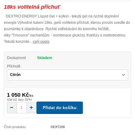
18ks volitelná příchuť
DEXTRO ENERGY Liquid Gel + kofein - tekutý gel na rychlé doplnění
energie Výhodné balení 18ks. gelů volitelné příchuti, kterou prosím uveďte do
poznámky k objednávce. Rychlé vstřebávání do krevního řečiště,
díky "Trisource" sacharidům - kombinace glukózy, fruktózy a maltodextrinu.
Tekutá konziste...
celý popis
Dostupnost
Skladem
Příchutě
1 050 Kč
/
ks
938 Kč
bez DPH
Přidat do košíku
Číslo produktu:
DEXT208