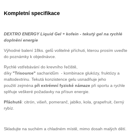
Kompletní specifikace
DEXTRO ENERGY Liquid Gel + kofein - tekutý gel na rychlé
doplnění energie
Výhodné balení 18ks. gelů volitelné příchuti, kterou prosím uveďte
do poznámky k objednávce.
Rychlé vstřebávání do krevního řečiště,
díky
"Trisource"
sacharidům - kombinace glukózy, fruktózy a
maltodextrinu. Tekutá konzistence gelu usnadňuje jeho
použití zejména
při extrémní fyzické námaze
při sportu a rychle
splňuje veškeré požadavky na přísun energie.
Přáchutě
: citrón, višeň, pomeranč, jablko, kola, grapefruit, černý
rybíz.
Skladujte na suchém a chladném místě, mimo dosah malých dětí.