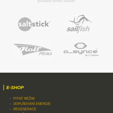
produkty těchto značek:
E-SHOP
PITNÝ REŽIM
DOPLŇOVÁNÍ ENERGIE
REGENERACE