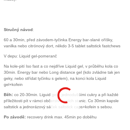
Stručný návod
:
60 a 30min, před závodem-tyčinka Energy bar-slané oříšky,
vanilka nebo citrónový dort, někdo 3-5 tablet saltstick fastchews
V depu: Liquid gel-pomeranč
Na kole-pití Iso fast a co nejdříve Liquid gel, v průběhu kola co
30min. Energy bar nebo Long distance gel (kdo zvládne tak jen
geky, nebo střídat tyčinku s gelem), na konci kola Liquid
gel+kofein
Běh:
co 20-30min. Liguid gel s jednoduššími cukry a při každé
příležitosti pít v rámci občerstvovacích stanic. Co 30min kapsle
saltstick a jednorázový sáček saltstick caps+kofein s sebou.
Po závodě:
recovery drink max. 45min po doběhu