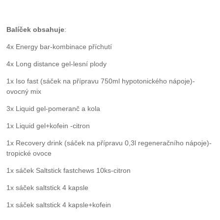
Balíček obsahuje
:
4x Energy bar-kombinace příchutí
4x Long distance gel-lesní plody
1x Iso fast (sáček na přípravu 750ml hypotonického nápoje)-
ovocný mix
3x Liquid gel-pomeranč a kola
1x Liquid gel+kofein -citron
1x Recovery drink (sáček na přípravu 0,3l regeneračního nápoje)-
tropické ovoce
1x sáček Saltstick fastchews 10ks-citron
1x sáček saltstick 4 kapsle
1x sáček saltstick 4 kapsle+kofein