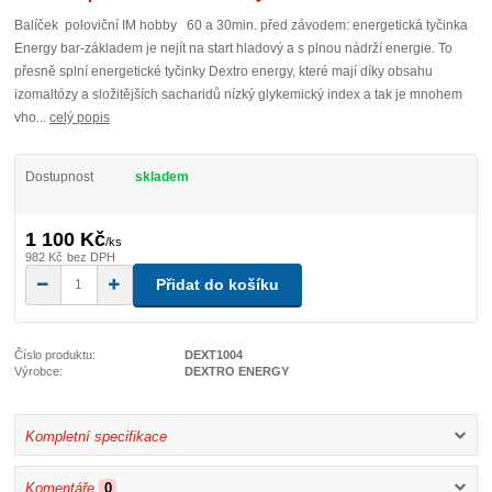
Balíček poloviční IM hobby 60 a 30min. před závodem: energetická tyčinka
Energy bar-základem je nejít na start hladový a s plnou nádrží energie. To
přesně splní energetické tyčinky Dextro energy, které mají díky obsahu
izomaltózy a složitějších sacharidů nízký glykemický index a tak je mnohem
vho...
celý popis
Dostupnost
skladem
1 100 Kč
/
ks
982 Kč
bez DPH
Přidat do košíku
Číslo produktu:
DEXT1004
Výrobce:
DEXTRO ENERGY
Kompletní specifikace
Komentáře
0