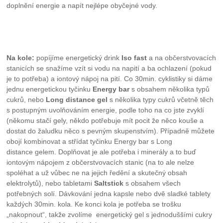
doplnění energie a napít nejlépe obyčejné vody.
Na kole:
popíjíme energetický drink
Iso fast
a na občerstvovacích
stanicích se snažíme vzít si vodu na napití a ba ochlazení (pokud
je to potřeba) a iontový nápoj na pití. Co 30min. cyklistiky si dáme
jednu energetickou tyčinku
Energy bar
s obsahem několika typů
cukrů, nebo
Long distance gel
s několika typy cukrů včetně těch
s postupným uvolňováním energie, podle toho na co jste zvyklí
(někomu stačí gely, někdo potřebuje mít pocit že něco kouše a
dostat do žaludku něco s pevným skupenstvím). Případně můžete
obojí kombinovat a střídat tyčinku Energy bar s Long
distance gelem. Doplňovat je ale potřeba i minerály a to buď
iontovým nápojem z občerstvovacích stanic (na to ale nelze
spoléhat a už vůbec ne na jejich ředění a skutečný obsah
elektrolytů), nebo tabletami
Saltstick
s obsahem všech
potřebných solí. Dávkování jedna kapsle nebo dvě sladké tablety
každých 30min. kola. Ke konci kola je potřeba se trošku
„nakopnout“, takže zvolíme energetický gel s jednoduššími cukry