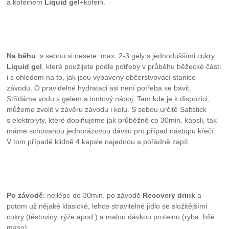
a kofeinem
Liquid gel
+kofein.
Na běhu
: s sebou si nesete max. 2-3 gely s jednoduššími cukry
Liquid gel
, které použijete podle potřeby v průběhu běžecké části
i s ohledem na to, jak jsou vybaveny občerstvovací stanice
závodu. O pravidelné hydrataci asi není potřeba se bavit.
Střídáme vodu s gelem a iontový nápoj. Tam kde je k dispozici,
můžeme zvolit v závěru závodu i kolu. S sebou určitě Saltstick
s elektrolyty, které doplňujeme jak průběžně co 30min. kapsli, tak
máme schovanou jednorázovou dávku pro případ nástupu křečí.
V tom případě klidně 4 kapsle najednou a pořádně zapít.
Po závodě
: nejlépe do 30min. po závodě
Recovery drink
a
potom už nějaké klasické, lehce stravitelné jídlo se složitějšími
cukry (těstoviny, rýže apod.) a malou dávkou proteinu (ryba, bílé
maso).