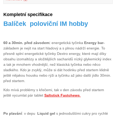
Kompletní specifikace
Balíček poloviční IM hobby
60 a 30min. před závodem:
energetická tyčinka
Energy bar-
základem je nejít na start hladový a s plnou nádrží energie. To
přesně splní energetické tyčinky Dextro energy, které mají díky
obsahu izomaltózy a složitějších sacharidů nízký glykemický index
a tak je mnohem vhodnější, než klasická tyčinka nebo něco
sladkého. Kdo je zvyklý, může si dát hodinku před startem klidně
ještě nějakou housku nebo rýži a tyčinku až jako další jídlo 30min.
před startem.
Kdo mívá problémy s křečemi, tak v den závodu před startem
ještě vycumlat pár tablet
Saltstick Fastchews
.
Po plavání
: v depu
Liquid gel
s jednoduššími cukry pro rychlé