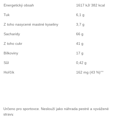
Energetický obsah
1617 kJ/ 382 kcal
Tuk
6,1 g
Z toho nasycené mastné kyseliny
3,7 g
Sacharidy
66 g
Z toho cukr
41 g
Bílkoviny
17 g
Sůl
0,42 g
Hořčík
162 mg (43 %)°°
Určeno pro sportovce. Neslouží jako náhrada pestré a vyvážené
stravy.