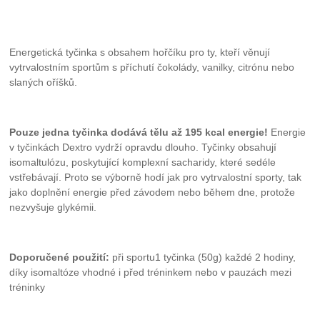
Energetická tyčinka s obsahem hořčíku pro ty, kteří věnují
vytrvalostním sportům s příchutí čokolády, vanilky, citrónu nebo
slaných oříšků.
Pouze jedna tyčinka dodává tělu až 195 kcal energie!
Energie
v tyčinkách Dextro vydrží opravdu dlouho. Tyčinky obsahují
isomaltulózu, poskytující komplexní sacharidy, které sedéle
vstřebávají. Proto se výborně hodí jak pro vytrvalostní sporty, tak
jako doplnění energie před závodem nebo během dne, protože
nezvyšuje glykémii.
Doporučené použití:
při sportu1 tyčinka (50g) každé 2 hodiny,
díky isomaltóze vhodné i před tréninkem nebo v pauzách mezi
tréninky