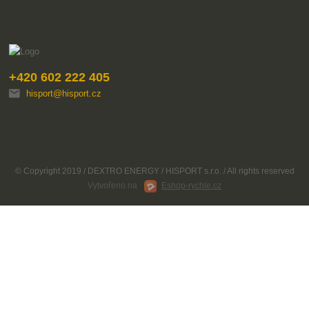
+420 602 222 405
hisport@hisport.cz
© Copyright 2019 / DEXTRO ENERGY / HISPORT s.r.o. / All rights reserved
Vytvořeno na
Eshop-rychle.cz