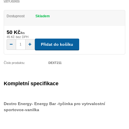
celý popis
Dostupnost
Skladem
50 Kč
/
ks
45 Kč
bez DPH
Přidat do košíku
Číslo produktu:
DEXT211
Kompletní specifikace
Dextro Energy- Energy Bar -tyčinka pro vytrvalostní
sportovce-vanilka