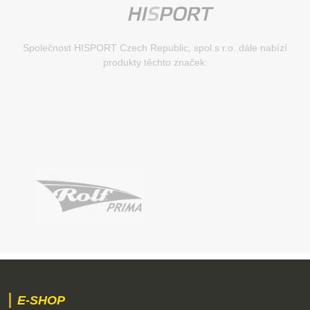
Společnost HISPORT Czech Republic, spol.s r.o. dále nabízí
produkty těchto značek:
E-SHOP