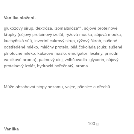
Vanilka složení:
glukózový sirup, dextróza, izomaltulóza°°, sójové proteinové
křupky (sójový proteinový izolát, rýžová mouka, sójová mouka,
kuchyňská sůl), invertní cukrový sirup, rýžový škrob, sušené
odstředěné mléko, mléčný protein, bílá čokoláda (cukr, sušené
plnotučné mléko, kakaové máslo, emulgátor: lecitiny, přírodní
vanilkové aroma), palmový olej, zvlhčovadla: glycerin, sójový
proteinový izolát, hydroxid hořečnatý, aroma.
Může obsahovat stopy sezamu, vajec, pšenice a ořechů.
100 g
Vanilka